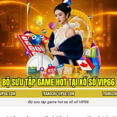
Bộ sưu tập game hot tại xổ số VIP66