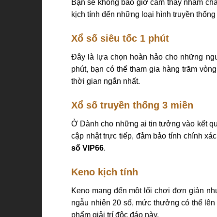
Bạn sẽ không bao giờ cảm thấy nhàm chán 
kịch tính đến những loại hình truyền thống
Xổ số siêu tốc 1 phút
Đây là lựa chọn hoàn hảo cho những người
phút, bạn có thể tham gia hàng trăm vòn
thời gian ngắn nhất.
Xổ số truyền thống 3 miền
Ở Dành cho những ai tin tưởng vào kết q
cập nhật trực tiếp, đảm bảo tính chính xác
số VIP66
.
Keno kịch tính
Keno mang đến một lối chơi đơn giản như
ngẫu nhiên 20 số, mức thưởng có thể lên 
phẩm giải trí độc đáo này.