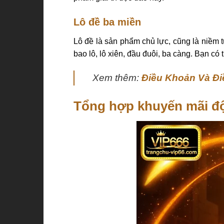
Lô đề ba miền
Lô đề là sản phẩm chủ lực, cũng là niềm
bao lô, lô xiên, đầu đuôi, ba càng. Bạn có
Xem thêm:
Điều Khoản Và Đi
Tổng hợp khuyến mãi độ