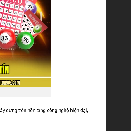
ây dựng trên nền tảng công nghệ hiện đại,