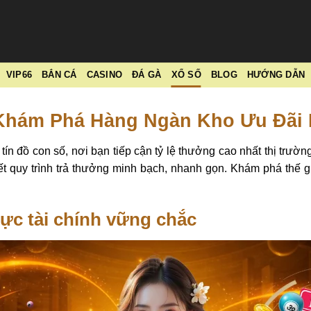
VIP66
BẮN CÁ
CASINO
ĐÁ GÀ
XỔ SỐ
BLOG
HƯỚNG DẪN
Khám Phá Hàng Ngàn Kho Ưu Đãi
 tín đồ con số, nơi bạn tiếp cận tỷ lệ thưởng cao nhất thị trườ
ết quy trình trả thưởng minh bạch, nhanh gọn. Khám phá thế 
ực tài chính vững chắc