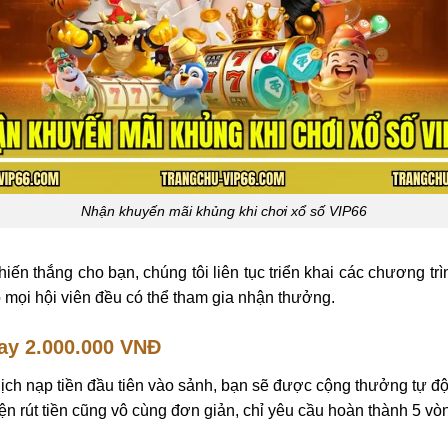
Nhận khuyến mãi khủng khi chơi xổ số VIP66
iến thắng cho bạn, chúng tôi liên tục triển khai các chương tr
úp mọi hội viên đều có thể tham gia nhận thưởng.
y 2.000.000 VNĐ
 dịch nạp tiền đầu tiên vào sảnh, bạn sẽ được cộng thưởng tự đ
n rút tiền cũng vô cùng đơn giản, chỉ yêu cầu hoàn thành 5 vò