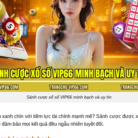
Sảnh cược xổ số VIP66 minh bạch và uy tín
n xanh chín với tiềm lực tài chính mạnh mẽ? Sảnh cược được x
 đảm bảo mọi kết quả đều ngẫu nhiên tuyệt đối.