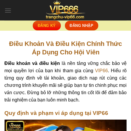
Skip
to
content
ĐĂNG KÝ
ĐĂNG NHẬP
Điều Khoản Và Điều Kiện Chính Thức
Áp Dụng Cho Hội Viên
Điều khoản và điều kiện
là nền tảng vững chắc bảo vệ
mọi quyền lợi của bạn khi tham gia cùng
VIP66
. Hiểu rõ
từng quy định về tài khoản, giao dịch nạp rút cùng các
chương trình khuyến mãi sẽ giúp bạn tự tin chinh phục mọi
ván cược. Đừng bỏ lỡ những thông tin cốt lõi để đảm bảo
trải nghiệm của bạn luôn minh bạch.
Quy định và phạm vi áp dụng tại VIP66