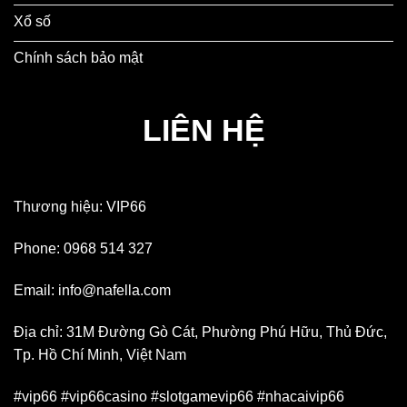
Xổ số
Chính sách bảo mật
LIÊN HỆ
Thương hiệu: VIP66
Phone:
0968 514 327
Email:
info@nafella.com
Địa chỉ:
31M Đường Gò Cát, Phường Phú Hữu, Thủ Đức,
Tp. Hồ Chí Minh, Việt Nam
#vip66 #vip66casino #slotgamevip66 #nhacaivip66