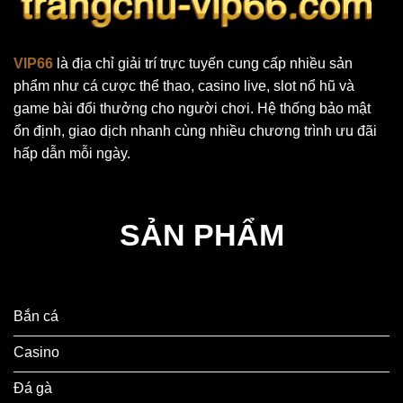
VIP66
là địa chỉ giải trí trực tuyến cung cấp nhiều sản
phẩm như cá cược thể thao, casino live, slot nổ hũ và
game bài đổi thưởng cho người chơi. Hệ thống bảo mật
ổn định, giao dịch nhanh cùng nhiều chương trình ưu đãi
hấp dẫn mỗi ngày.
SẢN PHẨM
Bắn cá
Casino
Đá gà