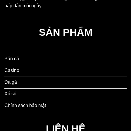
hấp dẫn mỗi ngày.
SẢN PHẨM
Bắn cá
Casino
Đá gà
Xổ số
Chính sách bảo mật
LIÊN HỆ