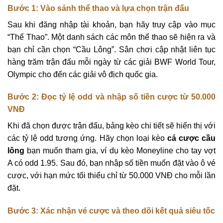
Bước 1: Vào sảnh thể thao và lựa chọn trận đấu
Sau khi đăng nhập tài khoản, bạn hãy truy cập vào mục
“Thể Thao”. Một danh sách các môn thể thao sẽ hiện ra và
bạn chỉ cần chọn “Cầu Lông”. Sân chơi cập nhật liên tục
hàng trăm trận đấu mỗi ngày từ các giải BWF World Tour,
Olympic cho đến các giải vô địch quốc gia.
Bước 2: Đọc tỷ lệ odd và nhập số tiền cược từ 50.000
VNĐ
Khi đã chọn được trận đấu, bảng kèo chi tiết sẽ hiển thị với
các tỷ lệ odd tương ứng. Hãy chọn loại kèo
cá cược cầu
lông
bạn muốn tham gia, ví dụ kèo Moneyline cho tay vợt
A có odd 1.95. Sau đó, bạn nhập số tiền muốn đặt vào ô vé
cược, với hạn mức tối thiểu chỉ từ 50.000 VNĐ cho mỗi lần
đặt.
Bước 3: Xác nhận vé cược và theo dõi kết quả siêu tốc