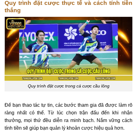
Quy trình đặt cược thực tế và cách tính tiền
thắng
Quy trình đặt cược trong cá cược cầu lông
Để bạn thao tác tự tin, các bước tham gia đã được làm rõ
ràng nhất có thể. Từ lúc chọn trận đấu đến khi nhận
thưởng, mọi thứ đều diễn ra minh bạch. Nắm vững cách
tính tiền sẽ giúp bạn quản lý khoản cược hiệu quả hơn.