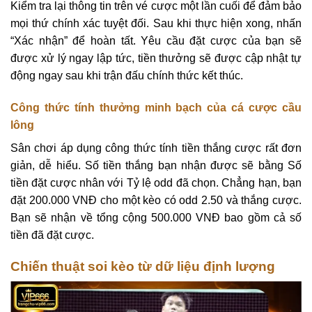
Kiểm tra lại thông tin trên vé cược một lần cuối để đảm bảo
mọi thứ chính xác tuyệt đối. Sau khi thực hiện xong, nhấn
“Xác nhận” để hoàn tất. Yêu cầu đặt cược của bạn sẽ
được xử lý ngay lập tức, tiền thưởng sẽ được cập nhật tự
động ngay sau khi trận đấu chính thức kết thúc.
Công thức tính thưởng minh bạch của cá cược cầu
lông
Sân chơi áp dụng công thức tính tiền thắng cược rất đơn
giản, dễ hiểu. Số tiền thắng bạn nhận được sẽ bằng Số
tiền đặt cược nhân với Tỷ lệ odd đã chọn. Chẳng hạn, bạn
đặt 200.000 VNĐ cho một kèo có odd 2.50 và thắng cược.
Bạn sẽ nhận về tổng cộng 500.000 VNĐ bao gồm cả số
tiền đã đặt cược.
Chiến thuật soi kèo từ dữ liệu định lượng